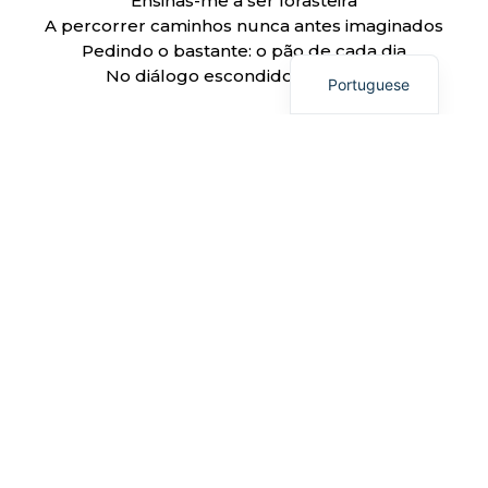
Ensinas-me a ser forasteira
Italian
A percorrer caminhos nunca antes imaginados
English
Pedindo o bastante: o pão de cada dia
No diálogo escondido com o Pai.
Portuguese
Trago em mim
Esse dom tão frágil e único:
vida na Vida
porque me trazes em Ti também.
Subamos juntos
A calçada da minha fragilidade.
Faz-me Tua memória
Nos mais pequenos gestos.
Faz-me tua cúmplice
Porque em mim nada é fora de Ti
E a vida que tenho, é Tua.
Sofia Mendes, asm