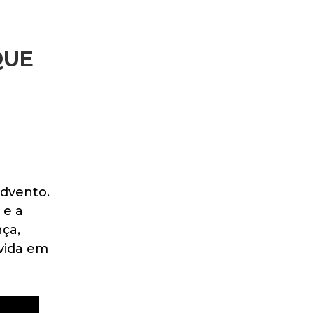
QUE
dvento.
 e a
nça,
ivida em