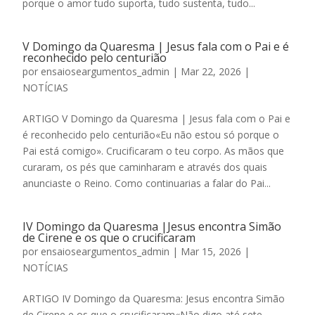
porque o amor tudo suporta, tudo sustenta, tudo...
V Domingo da Quaresma | Jesus fala com o Pai e é
reconhecido pelo centurião
por
ensaioseargumentos_admin
|
Mar 22, 2026
|
NOTÍCIAS
ARTIGO V Domingo da Quaresma | Jesus fala com o Pai e
é reconhecido pelo centurião«Eu não estou só porque o
Pai está comigo». Crucificaram o teu corpo. As mãos que
curaram, os pés que caminharam e através dos quais
anunciaste o Reino. Como continuarias a falar do Pai...
IV Domingo da Quaresma |Jesus encontra Simão
de Cirene e os que o crucificaram
por
ensaioseargumentos_admin
|
Mar 15, 2026
|
NOTÍCIAS
ARTIGO IV Domingo da Quaresma: Jesus encontra Simão
de Cirene e os que o crucificaram«Não digo até sete