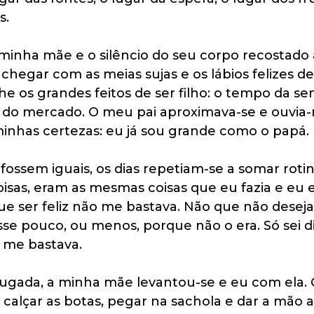
s.
minha mãe e o silêncio do seu corpo recostado
chegar com as meias sujas e os lábios felizes d
he os grandes feitos de ser filho: o tempo da s
o do mercado. O meu pai aproximava-se e ouvia-
minhas certezas: eu já sou grande como o papá.
ossem iguais, os dias repetiam-se a somar rot
isas, eram as mesmas coisas que eu fazia e eu er
e ser feliz não me bastava. Não que não desejas
osse pouco, ou menos, porque não o era. Só sei d
 me bastava.
rugada, a minha mãe levantou-se e eu com ela.
 calçar as botas, pegar na sachola e dar a mão a