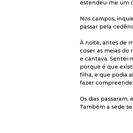
estendeu-me um cop
Nos campos, inqui
passar pela cedênci
À noite, antes de m
coser as meias do 
e cantava. Sentei-
porque é que exis
filha, e que podia
fazer compreender 
Os dias passaram, 
Também a sede se 