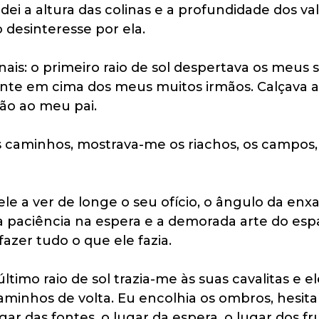
ei a altura das colinas e a profundidade dos val
o desinteresse por ela.
ais: o primeiro raio de sol despertava os meus 
nte em cima dos meus muitos irmãos. Calçava a
ão ao meu pai.
 caminhos, mostrava-me os riachos, os campos,
le a ver de longe o seu ofício, o ângulo da enx
r a paciência na espera e a demorada arte do esp
fazer tudo o que ele fazia.
 último raio de sol trazia-me às suas cavalitas e
aminhos de volta. Eu encolhia os ombros, hesita
gar das fontes, o lugar da espera, o lugar dos f