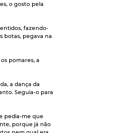
es, o gosto pela
sentidos, fazendo-
s botas, pegava na
 os pomares, a
ada, a dança da
anto. Seguia-o para
 ele pedia-me que
nte, porque já não
rutos nem qual era