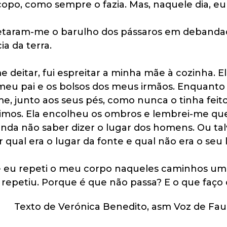
o, como sempre o fazia. Mas, naquele dia, eu t
etaram-me o barulho dos pássaros em debandad
a da terra.
e deitar, fui espreitar a minha mãe à cozinha. El
meu pai e os bolsos dos meus irmãos. Enquanto i
me, junto aos seus pés, como nunca o tinha feit
timos. Ela encolheu os ombros e lembrei-me qu
 ainda não saber dizer o lugar dos homens. Ou ta
qual era o lugar da fonte e qual não era o seu 
e eu repeti o meu corpo naqueles caminhos uma
repetiu. Porque é que não passa? E o que faço
Texto de Verónica Benedito, asm Voz de Fau