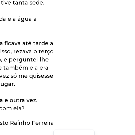
ive tanta sede.
a e a água a
a ficava até tarde a
sso, rezava o terço
o, e perguntei-lhe
e também ela era
lvez só me quisesse
lugar.
 e outra vez.
 com ela?
Italian
sto Raínho Ferreira
English