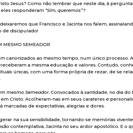
risto Jesus? Como não lembrar que neste dia, à pergunta
, eles responderam
“Sim, queremos”?
 deixaremos que Francisco e Jacinta nos falem, assinalan
 de discipulado!
M MESMO SEMEADOR
oram canonizados ao mesmo tempo, num único processo. 
 receberam a mesma educação e valores. Contudo, conhe
ituais únicas, com uma forma própria de rezar, de se re
.
e um mesmo Semeador.
Convocados à santidade, no dia do
 em Cristo. Acolheram-nas em seus carateres e personal
s já marcadas de expectativas, alegrias e dores.
erar na sua sensibilidade, tornando-se memórias viventes 
são contemplativa, Jacinta no seu ardor apostólico. E o 