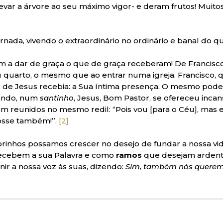
 levar a árvore ao seu máximo vigor- e deram frutos! Muito
rnada, vivendo o extraordinário no ordinário e banal do qu
 a dar de graça o que de graça receberam! De Francisco
u quarto, o mesmo que ao entrar numa igreja. Francisco, 
ue de Jesus recebia: a Sua íntima presença. O mesmo pod
ando, num
santinho
, Jesus, Bom Pastor, se ofereceu inc
m reunidos no mesmo redil: “Pois vou [para o Céu], mas 
fosse também!”.
[2]
orinhos possamos crescer no desejo de fundar a nossa v
ecebem a sua Palavra e como
ramos
que desejam ardent
nir a nossa voz às suas, dizendo:
Sim, também nós queremo