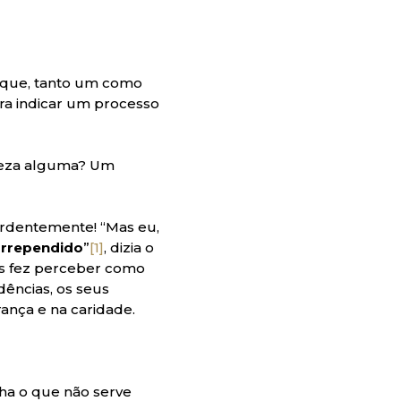
 que, tanto um como
ra indicar um processo
leza alguma? Um
ardentemente! “Mas eu,
arrependido
”
[1]
, dizia o
es fez perceber como
ências, os seus
ança e na caridade.
ha o que não serve