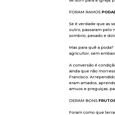
se dom para a Igreja, 
FORAM RAMOS
PODA
Se é verdade que as s
outro, passaram pelo
sombrio, pesado e dol
Mas para quê a poda?
agricultor, sem embara
A conversão é condiçã
ainda que não morresse
Francisco. Arrependid
eram amados, aprender
amuos e preguiças, pa
DERAM BONS
FRUTO
Foram como que terras