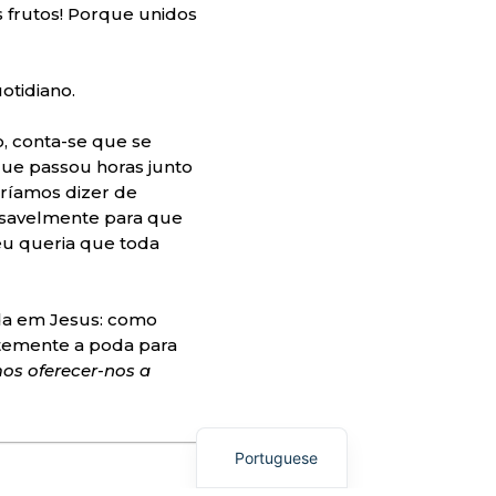
s frutos! Porque unidos
otidiano.
, conta-se que se
que passou horas junto
eríamos dizer de
ansavelmente para que
eu queria que toda
ida em Jesus: como
emente a poda para
s oferecer-nos a
Italian
English
Portuguese