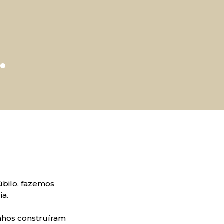
…
júbilo, fazemos
ia.
inhos construíram