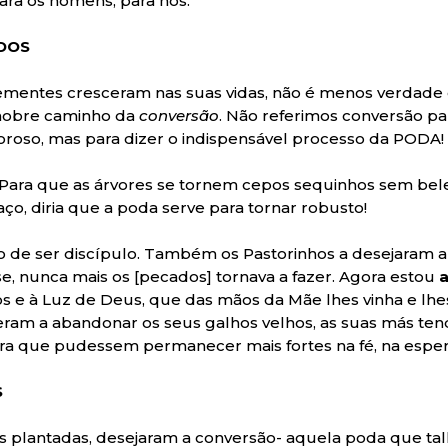
para os homens, para nós.
DOS
ementes cresceram nas suas vidas, não é menos verdade
 nobre caminho da
conversão
. Não referimos conversão pa
oroso, mas para dizer o indispensável processo da PODA!
 Para que as árvores se tornem cepos sequinhos sem be
ço, diria que a poda serve para tornar robusto!
o de ser discípulo. Também os Pastorinhos a desejaram 
, nunca mais os [pecados] tornava a fazer. Agora estou
os e à Luz de Deus, que das mãos da Mãe lhes vinha e lh
am a abandonar os seus galhos velhos, as suas más tend
ra que pudessem permanecer mais fortes na fé, na esper
S
 plantadas, desejaram a conversão- aquela poda que tal