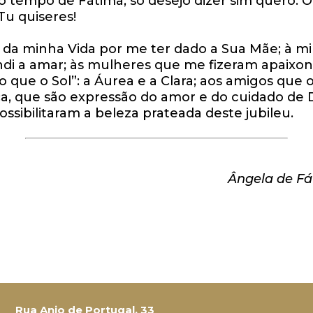
do tempo de Fátima, só desejo dizer sim quero. 
u quiseres!
r da minha Vida por me ter dado a Sua Mãe; à mi
 a amar; às mulheres que me fizeram apaixona
 que o Sol”: a Áurea e a Clara; aos amigos que o
ça, que são expressão do amor e do cuidado de
ssibilitaram a beleza prateada deste jubileu.
Ângela de Fá
Rua Anjo de Portugal, 33