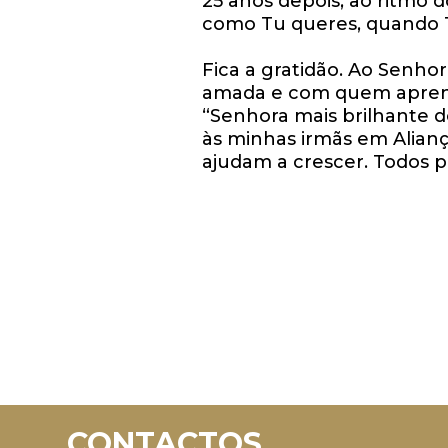
25 anos depois, ao ritmo 
como Tu queres, quando T
Fica a gratidão. Ao Senho
amada e com quem aprendi
“Senhora mais brilhante do
às minhas irmãs em Alian
ajudam a crescer. Todos po
CONTACTOS