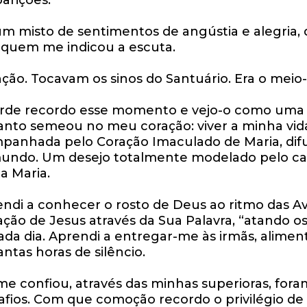
parições.
m misto de sentimentos de angústia e alegria, 
 quem me indicou a escuta.
enção. Tocavam os sinos do Santuário. Era o meio-
tarde recordo esse momento e vejo-o como uma 
Santo semeou no meu coração: viver a minha vid
mpanhada pelo Coração Imaculado de Maria, d
 mundo. Um desejo totalmente modelado pelo ca
ta Maria.
ndi a conhecer o rosto de Deus ao ritmo das A
ção de Jesus através da Sua Palavra, “atando o
a dia. Aprendi a entregar-me às irmãs, aliment
ntas horas de silêncio.
e confiou, através das minhas superioras, fora
afios. Com que comoção recordo o privilégio de