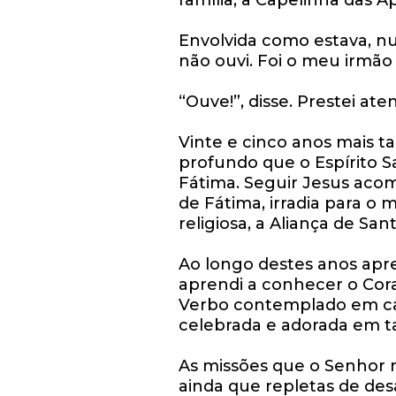
família, à Capelinha das A
Envolvida como estava, nu
não ouvi. Foi o meu irmão
“Ouve!”, disse. Prestei at
Vinte e cinco anos mais 
profundo que o Espírito 
Fátima. Seguir Jesus aco
de Fátima, irradia para o
religiosa, a Aliança de San
Ao longo destes anos apre
aprendi a conhecer o Cora
Verbo contemplado em cad
celebrada e adorada em ta
As missões que o Senhor m
ainda que repletas de des