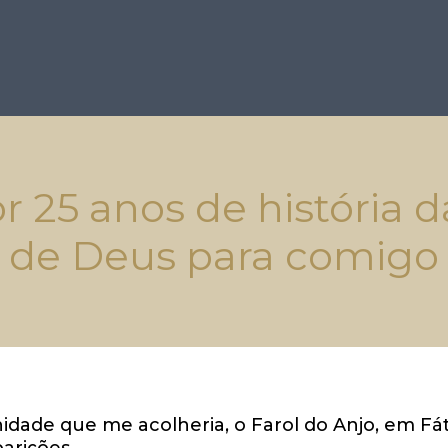
r 25 anos de história d
de Deus para comigo
dade que me acolheria, o Farol do Anjo, em Fát