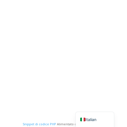
English
Portuguese
Italian
Snippet di codice PHP
Alimentato da :
XYZScripts.com