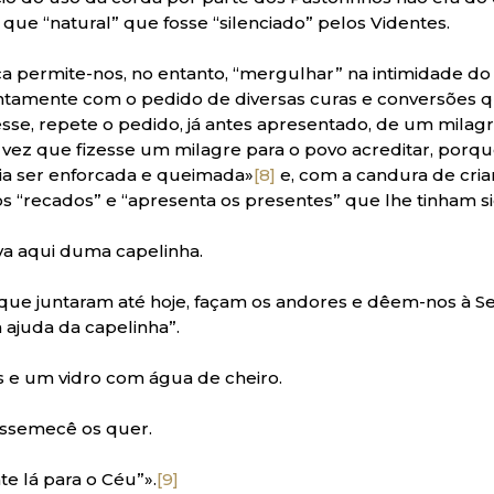
que “natural” que fosse “silenciado” pelos Videntes.
ca permite-nos, no entanto, “mergulhar” na intimidade do 
ntamente com o pedido de diversas curas e conversões q
se, repete o pedido, já antes apresentado, de um milag
 vez que fizesse um milagre para o povo acreditar, porq
ia ser enforcada e queimada»
[8]
e, com a candura de cria
 os “recados” e “apresenta os presentes” que lhe tinham
va aqui duma capelinha.
que juntaram até hoje, façam os andores e dêem-nos à Se
 ajuda da capelinha”.
s e um vidro com água de cheiro.
ossemecê os quer.
te lá para o Céu”».
[9]