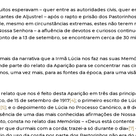
itos esperavam – quer entre as autoridades civis, quer en
tantes de Aljustrel – após o rapto e prisão dos Pastorinh
 de, mesmo em circunstâncias extremas, estes não terem
ossa Senhora – a afluência de devotos e curiosos continu
onto de a 13 de setembro, se encontrarem cerca de 30 mi
ais da narrativa que a Irmã Lúcia nos faz nas suas Memó
e parte do relato da Aparição para se concentrar nas ci
os, uma vez mais, para as fontes da época, para uma vis
 relato que nos é feito desta Aparição em três das princip
co, de 15 de setembro de 1917
[4]
; o primeiro escrito de Lú
2
[5]
; e o depoimento de Lúcia no Processo Canónico, a 8 d
ência de uma das mais conhecidas afirmações de Nossa
to, consta no relato das
Memórias
– «Deus está contente
uer que durmais com a corda; trazei-a só durante o dia»
[7]
cio do uso da corda por parte dos Pastorinhos não era d