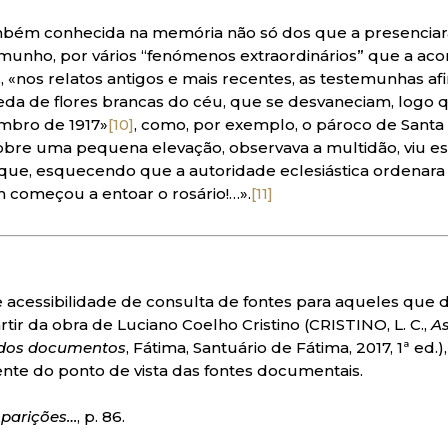
ambém conhecida na memória não só dos que a presencia
munho, por vários “fenómenos extraordinários” que a ac
s, «nos relatos antigos e mais recentes, as testemunhas a
da de flores brancas do céu, que se desvaneciam, logo
embro de 1917»
[10]
, como, por exemplo, o pároco de Santa 
bre uma pequena elevação, observava a multidão, viu est
 que, esquecendo que a autoridade eclesiástica ordenara
 começou a entoar o rosário!…».
[11]
acessibilidade de consulta de fontes para aqueles que
rtir da obra de Luciano Coelho Cristino (CRISTINO, L. C.,
As
r dos documentos
, Fátima, Santuário de Fátima, 2017, 1ª ed.
mente do ponto de vista das fontes documentais.
Aparições…
, p. 86.