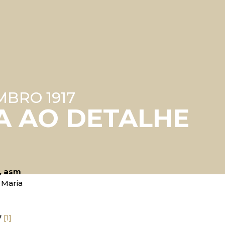
MBRO 1917
A AO DETALHE
a, asm
 Maria
7
[1]