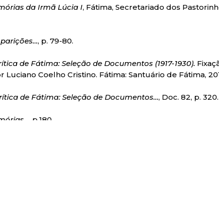
órias da Irmã Lúcia I
, Fátima, Secretariado dos Pastorinhos
Aparições…
, p. 79-80.
ca de Fátima: Seleção de Documentos (1917-1930).
Fixaçã
 Luciano Coelho Cristino. Fátima: Santuário de Fátima, 2013
ica de Fátima: Seleção de Documentos…
, Doc. 82, p. 320.
mórias…
, p.180.
ica de Fátima: Seleção de Documentos…
, Doc. 82, p. 320.
Aparições…
, p. 79-80.
Aparições…
, p. 85.
Aparições…
, p. 86.