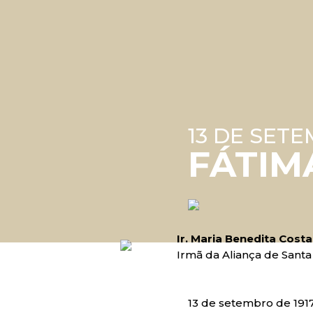
13 DE SETE
FÁTIM
Ir. Maria Benedita Cost
Irmã da Aliança de Santa
13 de setembro de 191