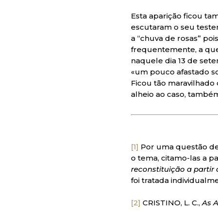
Esta aparição ficou t
escutaram o seu teste
a “chuva de rosas” poi
frequentemente, a que
naquele dia 13 de set
«um pouco afastado so
Ficou tão maravilhado
alheio ao caso, também
[1]
Por uma questão de 
o tema, citamo-las a pa
reconstituição a parti
foi tratada individual
[2]
CRISTINO, L. C.,
As 