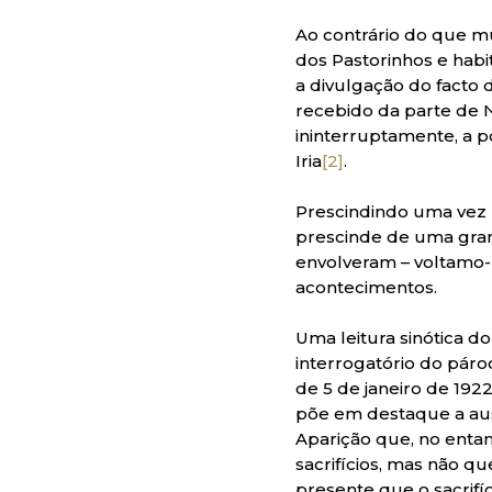
Ao contrário do que mu
dos Pastorinhos e habi
a divulgação do facto
recebido da parte de N
ininterruptamente, a p
Iria
[2]
.
Prescindindo uma vez m
prescinde de uma grand
envolveram – voltamo-n
acontecimentos.
Uma leitura sinótica do
interrogatório do páro
de 5 de janeiro de 192
põe em destaque a aus
Aparição que, no entan
sacrifícios, mas não q
presente que o sacrifí