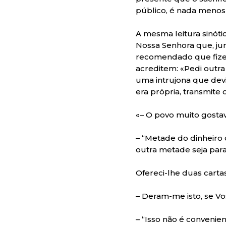
público, é nada menos 
A mesma leitura sinóti
Nossa Senhora que, ju
recomendado que fizes
acreditem: «Pedi outra
uma intrujona que dev
era própria, transmite
«– O povo muito gosta
– “Metade do dinheiro 
outra metade seja para
Ofereci-lhe duas carta
– Deram-me isto, se V
– “Isso não é convenien