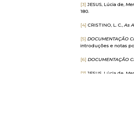
[3]
JESUS, Lúcia de,
Mem
180.
[4]
CRISTINO, L. C.,
As 
[5]
DOCUMENTAÇÃO Críti
introduções e notas por
[6]
DOCUMENTAÇÃO Crít
[7]
JESUS, Lúcia de,
Me
[8]
DOCUMENTAÇÃO Crít
[9]
CRISTINO, L. C.,
As 
[10]
CRISTINO, L. C.,
As 
[11]
CRISTINO, L. C.,
As 