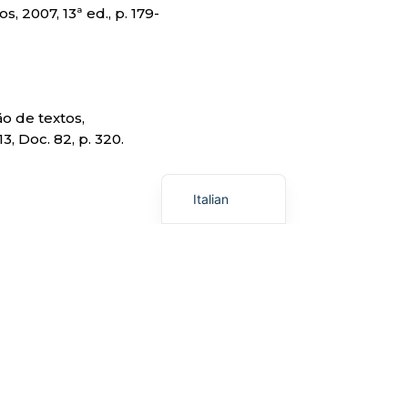
, 2007, 13ª ed., p. 179-
o de textos,
, Doc. 82, p. 320.
English
Portuguese
Italian