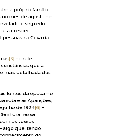
tre a própria família
os no mês de agosto – e
 revelado o segredo
ou a crescer
l pessoas na Cova da
rias
[3]
– onde
rcunstâncias que a
ão mais detalhada dos
ais fontes da época – o
cia sobre as Aparições,
e julho de 1924
[6]
–
 Senhora nessa
 com os vossos
– algo que, tendo
o conhecimento do