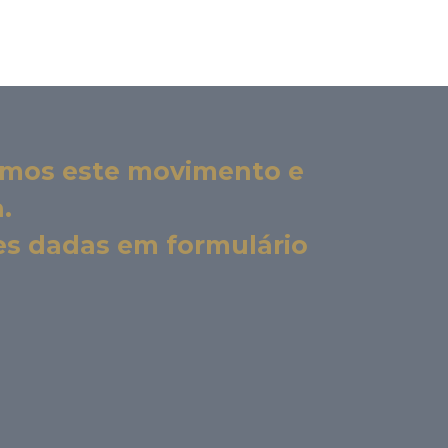
iamos este movimento e
.
ões dadas em formulário