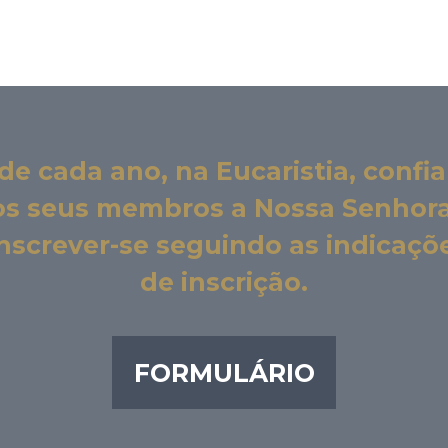
de cada ano, na Eucaristia, conf
os seus membros a Nossa Senhora
 inscrever-se seguindo as indicaç
de inscrição.
FORMULÁRIO