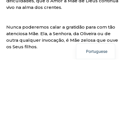
dificuldades, que o Amor à Mãe de Deus continua
vivo na alma dos crentes.
Nunca poderemos calar a gratidão para com tão
Italian
atenciosa Mãe. Ela, a Senhora, da Oliveira ou de
outra qualquer invocação, é Mãe zelosa que ouve
English
os Seus filhos.
Portuguese
A Senhora nos envolva no Seu Manto, interceda por
nós, e nos cure.
E, vestida de ouro, de sol, de branco ou de
qualquer cor, a oração seja o manto, que A cubra
do nosso amor.
15.08.2021