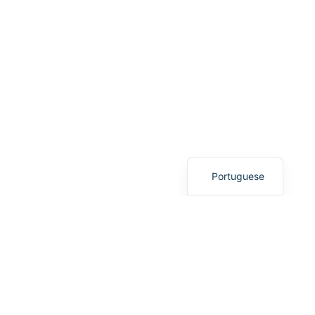
Italian
English
Portuguese