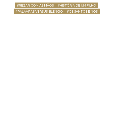
#REZAR COM AS MÃOS
#HISTÓRIA DE UM FILHO
#PALAVRAS VERSUS SILÊNCIO
#OS SANTOS E NÓS